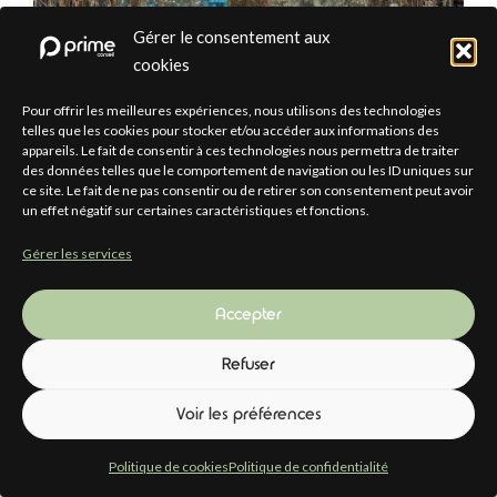
Gérer le consentement aux
cookies
Pour offrir les meilleures expériences, nous utilisons des technologies
telles que les cookies pour stocker et/ou accéder aux informations des
appareils. Le fait de consentir à ces technologies nous permettra de traiter
des données telles que le comportement de navigation ou les ID uniques sur
ce site. Le fait de ne pas consentir ou de retirer son consentement peut avoir
un effet négatif sur certaines caractéristiques et fonctions.
Gérer les services
Il est de plus en plus fréquent de croiser des clauses de
Accepter
réversibilité dans les contrats conclus par les directions
des systèmes d’information (DSI) des sociétés. Ces
Refuser
clauses figurent désormais, au même titre que les SLA et
Voir les préférences
autres SOW, parmi les incontournables des contrats
d’infogérance, TMA (tierce maintenance applicative) et
Politique de cookies
Politique de confidentialité
autres contrats conclus avec les …
Lire plus