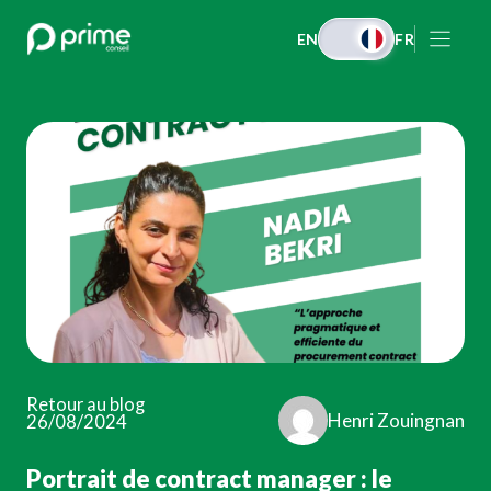
Aller
EN
FR
au
contenu
Retour au blog
Henri Zouingnan
26/08/2024
Portrait de contract manager : le