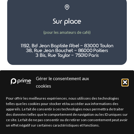
Sur place
(pour les amateurs de café)
1192, Bd Jean Baptiste Abel - 83000 Toulon
38, Rue Jean Bouchet - 86000 Poitiers
3 Bis, Rue Taylor - 75010 Paris
Gérer le consentement aux
cookies
Par téléphone
Pour offrir les meilleures expériences, nous utilisons des technologies
telles que les cookies pour stocker et/ou accéder aux informations des
appareils. Le fait de consentir à ces technologies nous permettra de traiter
(pour les plus directs)
des données telles que le comportement de navigation ou les ID uniques sur
ce site. Le fait de ne pas consentir ou de retirer son consentement peut avoir
(+33) 04 12 33 31 01
un effet négatif sur certaines caractéristiques et fonctions.