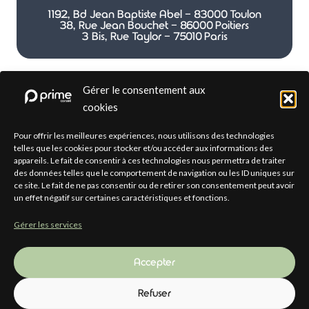
1192, Bd Jean Baptiste Abel - 83000 Toulon
38, Rue Jean Bouchet - 86000 Poitiers
3 Bis, Rue Taylor - 75010 Paris
Gérer le consentement aux
cookies
Par téléphone
Pour offrir les meilleures expériences, nous utilisons des technologies
telles que les cookies pour stocker et/ou accéder aux informations des
appareils. Le fait de consentir à ces technologies nous permettra de traiter
(pour les plus directs)
des données telles que le comportement de navigation ou les ID uniques sur
ce site. Le fait de ne pas consentir ou de retirer son consentement peut avoir
(+33) 04 12 33 31 01
un effet négatif sur certaines caractéristiques et fonctions.
Gérer les services
Accepter
Refuser
Paris - Toulon - Poitiers