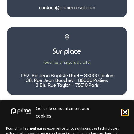
contact@primeconseil.com
Sur place
(pour les amateurs de café)
1192, Bd Jean Baptiste Abel - 83000 Toulon
38, Rue Jean Bouchet - 86000 Poitiers
3 Bis, Rue Taylor - 75010 Paris
Gérer le consentement aux
cookies
Par téléphone
Pour offrir les meilleures expériences, nous utilisons des technologies
telles que les cookies pour stocker et/ou accéder aux informations des