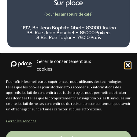
Sur place
(pour les amateurs de café)
1192, Bd Jean Baptiste Abel - 83000 Toulon
38, Rue Jean Bouchet - 86000 Poitiers
3 Bis, Rue Taylor - 75010 Paris
Gérer le consentement aux
cookies
Par téléphone
Pour offrir les meilleures expériences, nous utilisons des technologies
telles que les cookies pour stocker et/ou accéder aux informations des
appareils. Le fait de consentir à ces technologies nous permettra de traiter
(pour les plus directs)
des données telles que le comportement de navigation ou les ID uniques sur
ce site. Le fait de ne pas consentir ou de retirer son consentement peut avoir
(+33) 04 12 33 31 01
un effet négatif sur certaines caractéristiques et fonctions.
Gérer les services