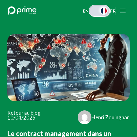
Aller
EN
FR
au
contenu
Retour au blog
Henri Zouingnan
10/04/2025
Le contract management dans un