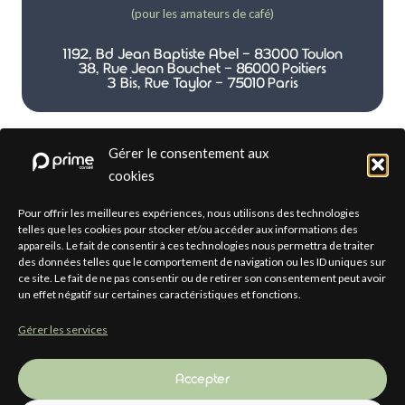
(pour les amateurs de café)
1192, Bd Jean Baptiste Abel - 83000 Toulon
38, Rue Jean Bouchet - 86000 Poitiers
3 Bis, Rue Taylor - 75010 Paris
Gérer le consentement aux
cookies
Par téléphone
Pour offrir les meilleures expériences, nous utilisons des technologies
telles que les cookies pour stocker et/ou accéder aux informations des
appareils. Le fait de consentir à ces technologies nous permettra de traiter
(pour les plus directs)
des données telles que le comportement de navigation ou les ID uniques sur
ce site. Le fait de ne pas consentir ou de retirer son consentement peut avoir
(+33) 04 12 33 31 01
un effet négatif sur certaines caractéristiques et fonctions.
Gérer les services
Accepter