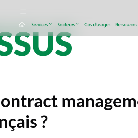
Services
Secteurs
Cas d’usages
Ressources
SSUS
contract manageme
nçais ?