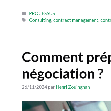
Catégories
PROCESSUS
Étiquettes
Consulting
,
contract management
,
cont
Comment prép
négociation ?
26/11/2024
par
Henri Zouingnan